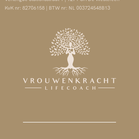
e
KvK nr: 82706158 | BTW nr: NL 003724548B13